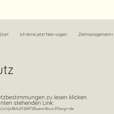
Start
Ich lerne jetzt Nein sagen
Zeitmanagement+
utz
tzbestimmungen zu lesen klicken
unten stehenden Link:
ch/v/cljn8kfu01269720uemi4tccc3?lang=de