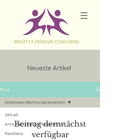
Neueste Artikel
Blog
Antistress+Burnoutprävention
Aktuell
Beitrag demnächst
Antistress+Burnoutprävention
verfügbar
Resillienz