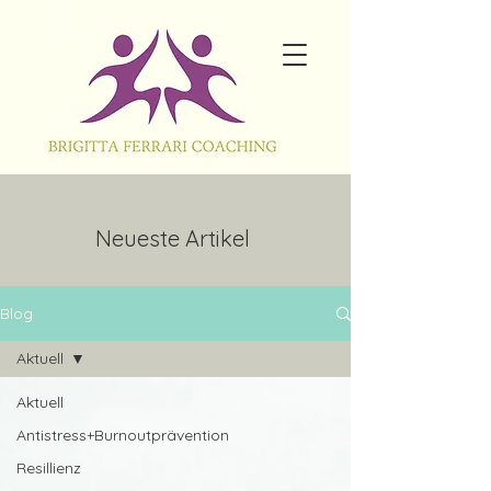
Neueste Artikel
Blog
Aktuell
Aktuell
Antistress+Burnoutprävention
Resillienz